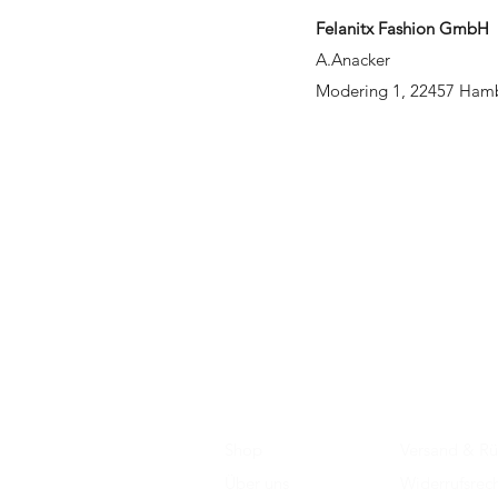
Felanitx Fashion GmbH
A.Anacker
Modering 1, 22457 Ham
Shop
Versand & R
Über uns
Widerrufsrec