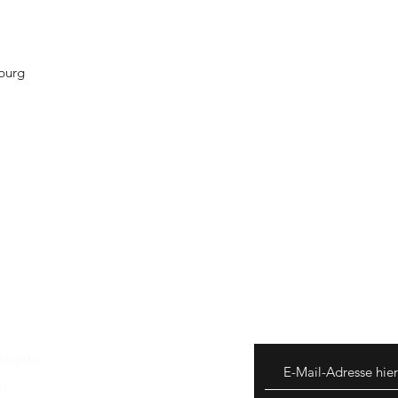
burg
ückgabe
ht